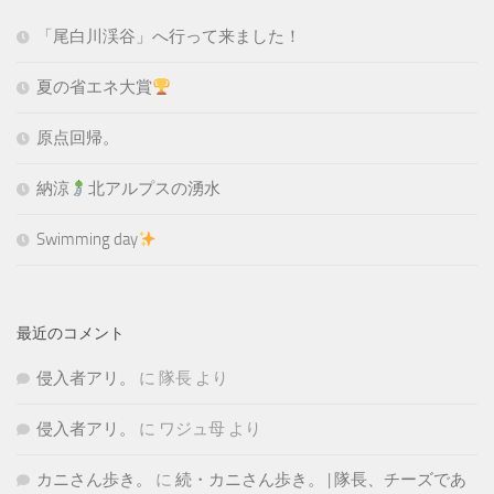
「尾白川渓谷」へ行って来ました！
夏の省エネ大賞
原点回帰。
納涼
北アルプスの湧水
Swimming day
最近のコメント
侵入者アリ。
に
隊長
より
侵入者アリ。
に
ワジュ母
より
カニさん歩き。
に
続・カニさん歩き。 | 隊長、チーズであ