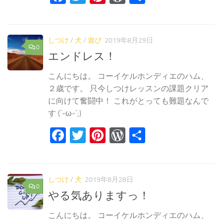
有
しつけ
/
犬
/
遊び
2019年8月29日
0
エンドレス！
こんにちは。 コーイケルホンディエのハム、
２歳です。 只今しつけレッスンの課題クリア
に向けて奮闘中！ これがとっても難題なんで
す (´-ω-`;)
Facebook
Twitter
Pinterest
WordPress
共
有
しつけ
/
犬
2019年8月28日
0
やる気ありますっ！
こんにちは。 コーイケルホンディエのハム、