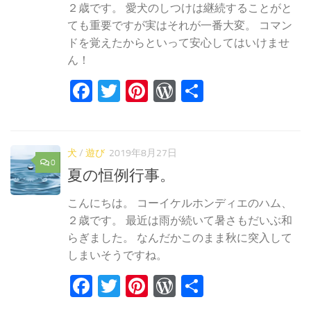
２歳です。 愛犬のしつけは継続することがと
ても重要ですが実はそれが一番大変。 コマン
ドを覚えたからといって安心してはいけませ
ん！
Facebook
Twitter
Pinterest
WordPress
共
有
犬
/
遊び
2019年8月27日
0
夏の恒例行事。
こんにちは。 コーイケルホンディエのハム、
２歳です。 最近は雨が続いて暑さもだいぶ和
らぎました。 なんだかこのまま秋に突入して
しまいそうですね。
Facebook
Twitter
Pinterest
WordPress
共
有