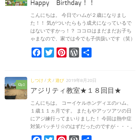
Happy Birthday！！
こんにちは。 今日でハムが２歳になりまし
た！！ 気がついたらもう成犬になっているで
はないですかっ！？ ココロはまだまだお子ち
ゃまなので、家では今でも子供扱いです（笑）
Facebook
Twitter
Pinterest
WordPress
共
有
しつけ
/
犬
/
遊び
2019年8月20日
0
アジリティ教室★１８回目★
こんにちは。 コーイケルホンディエのハム、
１歳１１ヵ月です。 またもやアッツアツの日
にアジ練行ってまいりました！ 今回は熱中症
対策バッチリ☆のはずだったのですが・・・。