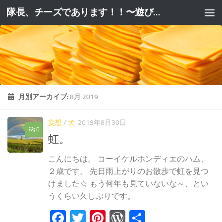
隊長、チーズであります！！〜遊びと躾と妄想と。〜
コンテンツへスキップ
月別アーカイブ:
8月 2019
妄想
/
犬
2019年8月30日
0
虹。
こんにちは。 コーイケルホンディエのハム、
２歳です。 先日雨上がりのお散歩で虹を見つ
けました☆ もう何年も見ていないな～、とい
うくらい久しぶりです。
Facebook
Twitter
Pinterest
WordPress
共