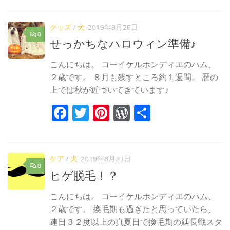
グッズ
/
犬
2019年8月26日
0
せっかちなハロウィン準備♪
こんにちは。 コーイケルホンディエのハム、
２歳です。 ８月も残すところ約１週間。 暦の
上では秋が近づいてきています♪
Facebook
Twitter
Pinterest
WordPress
共
有
ケア
/
犬
2019年8月23日
0
ヒゲ脱毛！？
こんにちは。 コーイケルホンディエのハム、
２歳です。 換毛期も過ぎたと思っていたら、
連日３２度以上の真夏日で換毛期の延長戦スタ