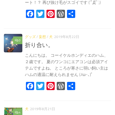
ート！？ 再び抜け毛がスゴイです (´ﾟДﾟ`;)
Facebook
Twitter
Pinterest
WordPress
共
有
グッズ
/
妄想
/
犬
2019年8月22日
0
折り合い。
こんにちは。 コーイケルホンディエのハム、
２歳です。 夏のワンコにエアコンは必須アイ
テムですよね。 ところが寒さに弱い飼い主は
ハムの適温に耐えられません (ﾉω･､)ﾟ
Facebook
Twitter
Pinterest
WordPress
共
有
犬
2019年8月21日
4