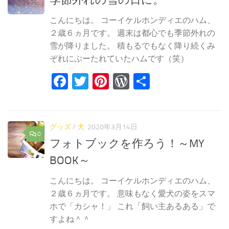
季節外れの雪の日に。
こんにちは。 コーイケルホンディエのハム、
２歳６ヵ月です。 週末は都心でも季節外れの
雪が降りました。 積もるでもなく降り続くみ
ぞれにぶーたれていたハムです（笑）
Facebook
Twitter
Pinterest
WordPress
共
有
グッズ
/
犬
2020年3月14日
0
フォトブックを作ろう！～MY
BOOK～
こんにちは。 コーイケルホンディエのハム、
２歳６ヵ月です。 意味もなく愛犬の姿をスマ
ホで「カシャ！」 これ「飼い主あるある」で
すよね＾＾