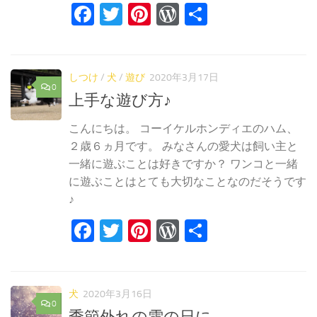
Facebook
Twitter
Pinterest
WordPress
共
有
しつけ
/
犬
/
遊び
2020年3月17日
0
上手な遊び方♪
こんにちは。 コーイケルホンディエのハム、
２歳６ヵ月です。 みなさんの愛犬は飼い主と
一緒に遊ぶことは好きですか？ ワンコと一緒
に遊ぶことはとても大切なことなのだそうです
♪
Facebook
Twitter
Pinterest
WordPress
共
有
犬
2020年3月16日
0