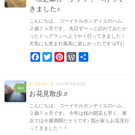
きました♪
こんにちは。 コーイケルホンディエのハム、
２歳７ヵ月です。 先日ずーっと訪れてみたか
ったドッグランへようやく行ってきました！
天気にも恵まれ最高に楽しかったです (≧∇≦)
Facebook
Twitter
Pinterest
WordPress
共
有
おでかけ
/
犬
2020年3月24日
0
お花見散歩♬
こんにちは。 コーイケルホンディエのハム、
２歳７ヵ月です。 今年は桜の開花も早く、東
京では今週満開だそうです♪ 我が家もお花見行
ってきました＾＾