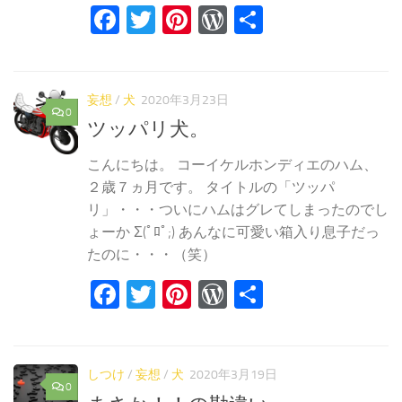
Facebook
Twitter
Pinterest
WordPress
共
有
妄想
/
犬
2020年3月23日
0
ツッパリ犬。
こんにちは。 コーイケルホンディエのハム、
２歳７ヵ月です。 タイトルの「ツッパ
リ」・・・ついにハムはグレてしまったのでし
ょーか Σ(ﾟﾛﾟ;) あんなに可愛い箱入り息子だっ
たのに・・・（笑）
Facebook
Twitter
Pinterest
WordPress
共
有
しつけ
/
妄想
/
犬
2020年3月19日
0