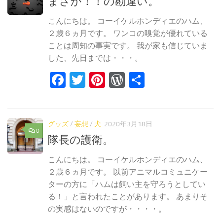
まさか！！の勘違い。
こんにちは。 コーイケルホンディエのハム、
２歳６ヵ月です。 ワンコの嗅覚が優れている
ことは周知の事実です。 我が家も信じていま
した、先日までは・・・。
Facebook
Twitter
Pinterest
WordPress
共
有
グッズ
/
妄想
/
犬
2020年3月18日
0
隊長の護衛。
こんにちは。 コーイケルホンディエのハム、
２歳６ヵ月です。 以前アニマルコミュニケー
ターの方に「ハムは飼い主を守ろうとしてい
る！」と言われたことがあります。 あまりそ
の実感はないのですが・・・・。