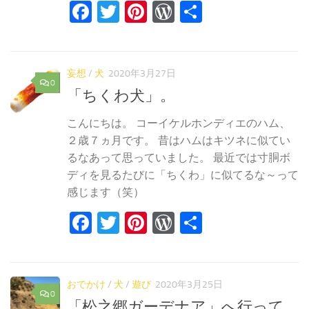
Facebook
Twitter
Pinterest
WordPress
共
有
妄想
/
犬
2020年3月27日
0
「ちくわ犬」。
こんにちは。 コーイケルホンディエのハム、
２歳７ヵ月です。 昔はハムはキツネに似てい
るなあって思っていました。 最近では寸胴ボ
ディを見るたびに「ちくわ」に似てるな～って
感じます（笑）
Facebook
Twitter
Pinterest
WordPress
共
有
おでかけ
/
犬
/
遊び
2020年3月25日
0
「松之郷ガーデナア」へ行って