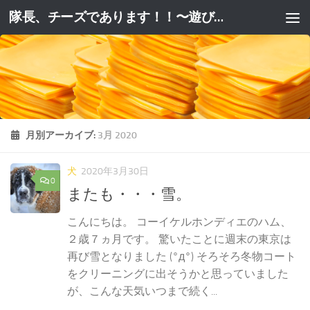
隊長、チーズであります！！〜遊びと躾と妄想と。〜
コンテンツへスキップ
月別アーカイブ:
3月 2020
犬
2020年3月30日
0
またも・・・雪。
こんにちは。 コーイケルホンディエのハム、
２歳７ヵ月です。 驚いたことに週末の東京は
再び雪となりました (°д°) そろそろ冬物コート
をクリーニングに出そうかと思っていました
が、こんな天気いつまで続く...