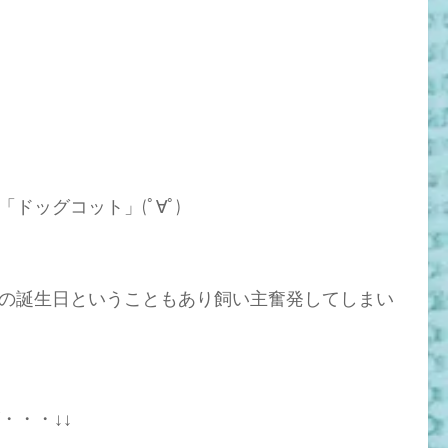
ッグコット」(ﾟ∀ﾟ)
の誕生日ということもあり飼い主奮発してしまい
・・・↓↓