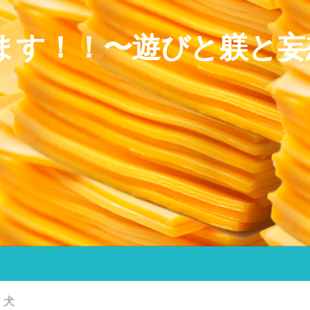
ます！！〜遊びと躾と妄
/
犬