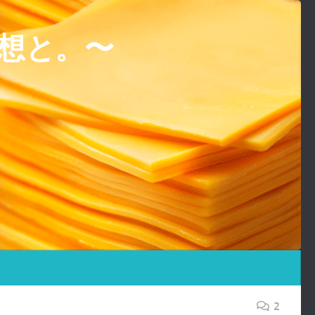
想と。〜
2