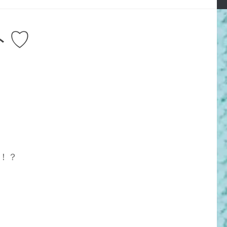
ト♡
！？