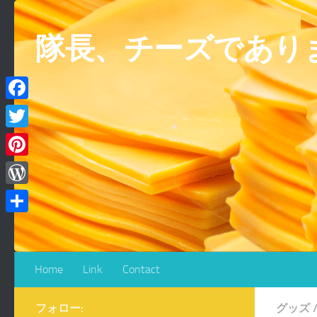
コンテンツへスキップ
隊長、チーズであり
Facebook
Twitter
Pinterest
WordPress
共
有
Home
Link
Contact
フォロー:
グッズ