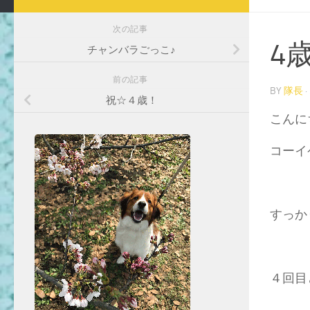
次の記事
4
チャンバラごっこ♪
前の記事
BY
隊長
·
祝☆４歳！
こんに
コーイ
すっか
４回目