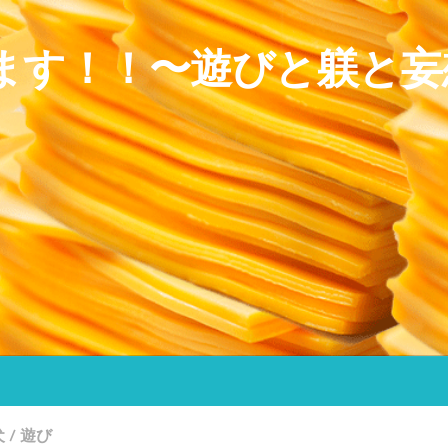
ます！！〜遊びと躾と妄
犬
/
遊び