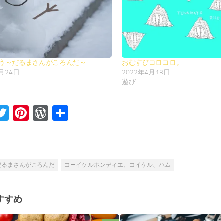
う～だるまさんがころんだ～
おむすびコロコロ。
9月24日
2022年4月13日
遊び
acebook
Twitter
Pinterest
WordPress
共
有
だるまさんがころんだ
コーイケルホンディエ、コイケル、ハム
すすめ