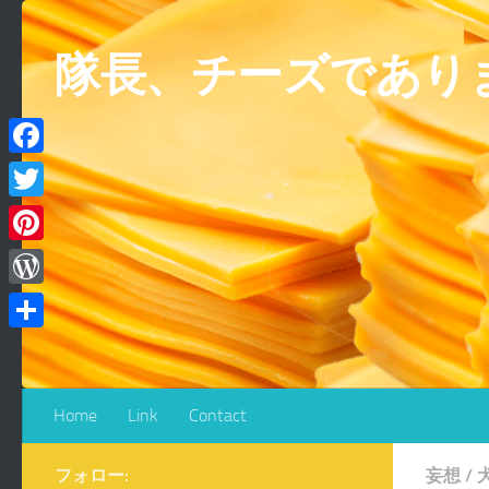
コンテンツへスキップ
隊長、チーズであり
Facebook
Twitter
Pinterest
WordPress
共
有
Home
Link
Contact
フォロー:
妄想
/