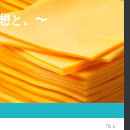
想と。〜
0