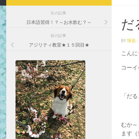
次の記事
だ
日本語習得！？～お水飲む？～
前の記事
BY
隊長
·
アジリティ教室★１５回目★
こんに
コーイ
「だる
むか～
ます（