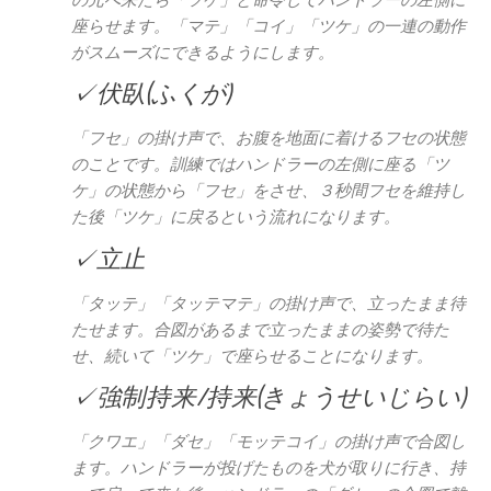
の元へ来たら「ツケ」と命令してハンドラーの左側に
座らせます。「マテ」「コイ」「ツケ」の一連の動作
がスムーズにできるようにします。
✓伏臥(ふくが)
「フセ」の掛け声で、お腹を地面に着けるフセの状態
のことです。訓練ではハンドラーの左側に座る「ツ
ケ」の状態から「フセ」をさせ、３秒間フセを維持し
た後「ツケ」に戻るという流れになります。
✓立止
「タッテ」「タッテマテ」の掛け声で、立ったまま待
たせます。合図があるまで立ったままの姿勢で待た
せ、続いて「ツケ」で座らせることになります。
✓強制持来/持来(きょうせいじらい)
「クワエ」「ダセ」「モッテコイ」の掛け声で合図し
ます。ハンドラーが投げたものを犬が取りに行き、持