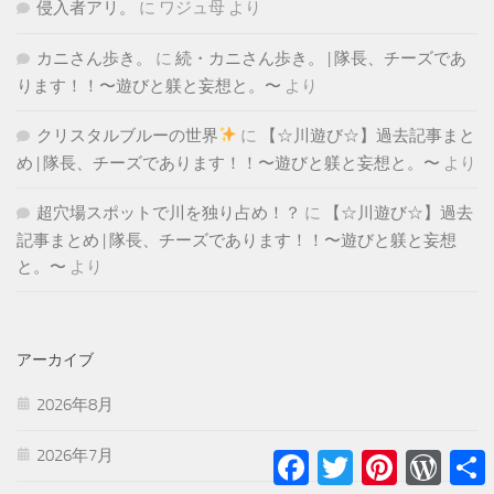
侵入者アリ。
に
ワジュ母
より
カニさん歩き。
に
続・カニさん歩き。 | 隊長、チーズであ
ります！！〜遊びと躾と妄想と。〜
より
クリスタルブルーの世界
に
【☆川遊び☆】過去記事まと
め | 隊長、チーズであります！！〜遊びと躾と妄想と。〜
より
超穴場スポットで川を独り占め！？
に
【☆川遊び☆】過去
記事まとめ | 隊長、チーズであります！！〜遊びと躾と妄想
と。〜
より
アーカイブ
2026年8月
2026年7月
Facebook
Twitter
Pinterest
WordPr