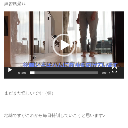
練習風景↓↓
動
画
プ
レ
ー
ヤ
ー
00:00
00:37
まだまだ怪しいです（笑）
地味ですがこれから毎日特訓していこうと思います♪