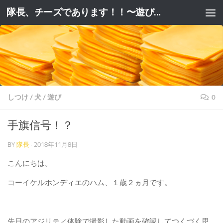
隊長、チーズであります！！〜遊びと躾と妄想と。〜
コンテンツへスキップ
しつけ
/
犬
/
遊び
0
手旗信号！？
BY
隊長
·
2018年11月8日
こんにちは。
コーイケルホンディエのハム、１歳２ヵ月です。
先日のアジリティ体験で撮影した動画を確認してつくづく思