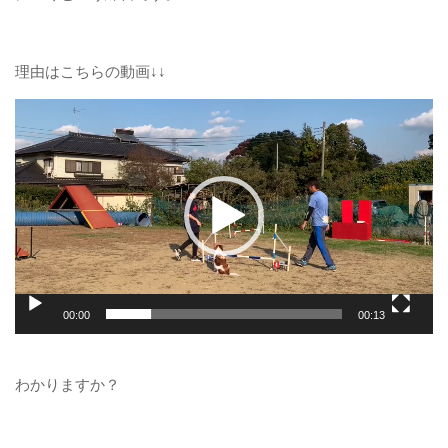
理由はこちらの動画↓↓
動
画
プ
レ
ー
ヤ
ー
00:00
00:13
わかりますか？