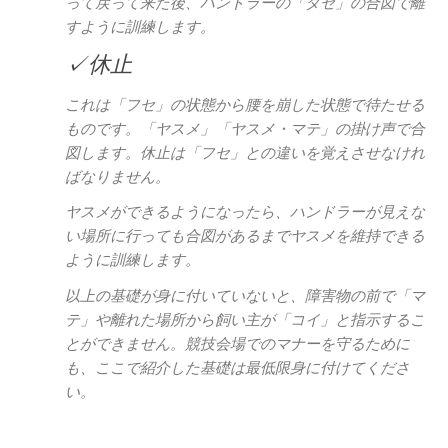
って戻って来た後、ハンドラーの「ダセ」の合図で離
すように訓練します。
✓休止
これは「フセ」の状態から腰を崩した状態で待たせる
ものです。「ヤスメ」「ヤスメ・マテ」の掛け声で合
図します。休止は「フセ」との違いを覚えさせなけれ
ばなりません。
ヤスメができるようになったら、ハンドラーが見えな
い場所に行っても合図があるまでヤスメを維持できる
ように訓練します。
以上の基礎が身に付いていないと、障害物の前で「マ
テ」や離れた場所から飼い主が「コイ」と指示するこ
とができません。競技会場でのマナーを守るために
も、ここで紹介した基礎は最低限身に付けてくださ
い。