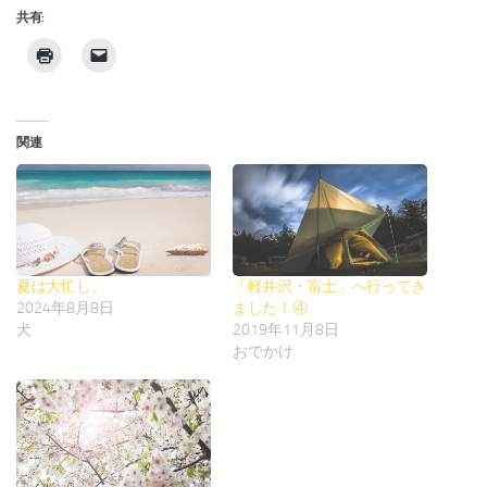
共有:
関連
夏は大忙し。
「軽井沢・富士」へ行ってき
2024年8月8日
ました！④
犬
2019年11月8日
おでかけ