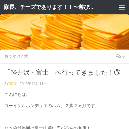
隊長、チーズであります！！〜遊びと躾と妄想と。〜
コンテンツへスキップ
おでかけ
/
犬
0
「軽井沢・富士」へ行ってきました！⑤
BY
隊長
·
2019年11月11日
こんにちは。
コーイケルホンディエのハム、２歳２ヵ月です。
ハム旅最終回は富士山麓に広がるあの名所！