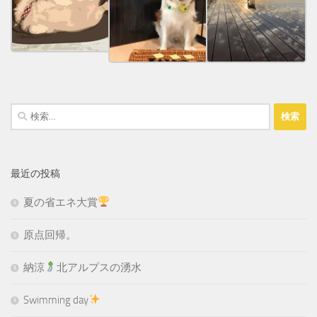
検
索:
最近の投稿
夏の省エネ大賞
原点回帰。
納涼
北アルプスの湧水
Swimming day