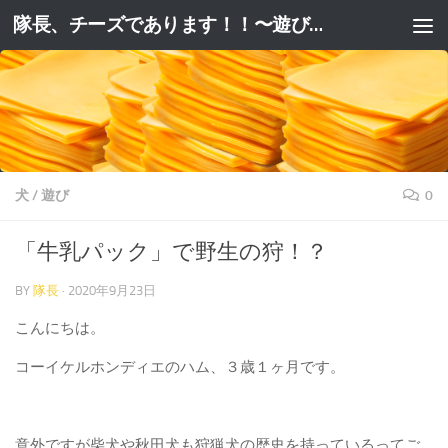
隊長、チーズであります！！〜遊びと躾と妄想と。〜
コンテンツへスキップ
犬
/
遊び
0
「牛乳パック」で野生の狩！？
BY
隊長
·
2020年9月23日
こんにちは。
コーイケルホンディエのハム、３歳１ヶ月です。
意外ですが柴犬や秋田犬も狩猟犬の歴史を持っているってご