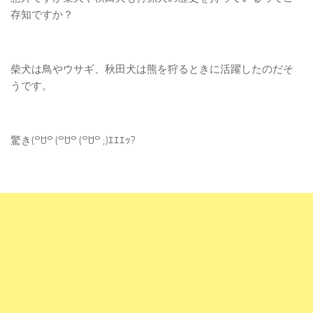
存知ですか？
柴犬は鳥やウサギ、秋田犬は熊を狩るときに活躍したのだそ
うです。
驚き(꒪ꇴ꒪ (꒪ꇴ꒪ (꒪ꇴ꒪ ;)ｴｴｴｯ?