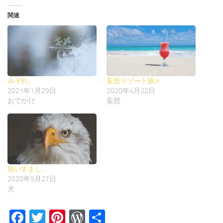
関連
みぞれ。
妄想リゾート旅♬
2021年1月29日
2020年4月22日
おでかけ
妄想
狙いすまし。
2020年5月27日
犬
Facebook
Twitter
Pinterest
WordPress
共