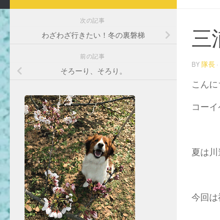
次の記事
三
わざわざ行きたい！冬の裏磐梯
前の記事
BY
隊長
·
そろーり、そろり。
こんに
コーイ
夏は川
今回は