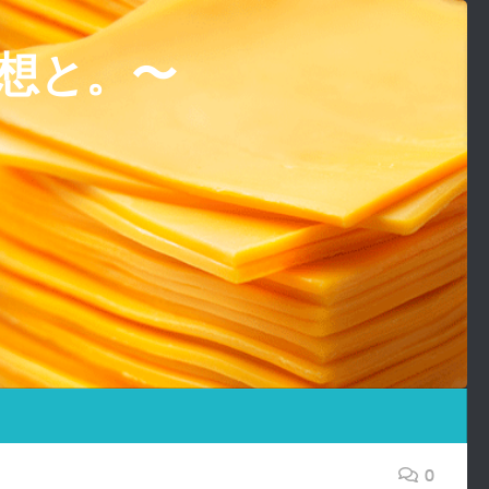
想と。〜
0