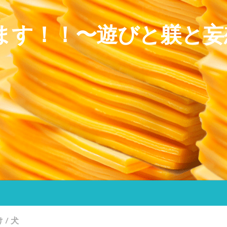
ます！！〜遊びと躾と妄
け
/
犬