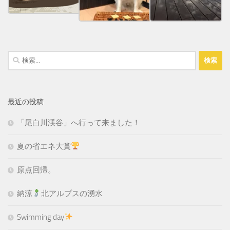
検
索:
最近の投稿
「尾白川渓谷」へ行って来ました！
夏の省エネ大賞
原点回帰。
納涼
北アルプスの湧水
Swimming day