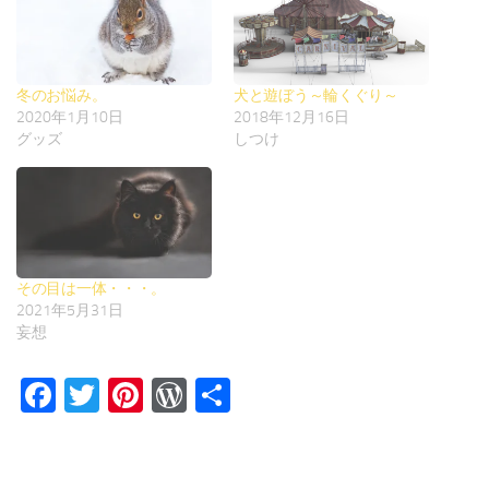
冬のお悩み。
犬と遊ぼう～輪くぐり～
2020年1月10日
2018年12月16日
グッズ
しつけ
その目は一体・・・。
2021年5月31日
妄想
Facebook
Twitter
Pinterest
WordPress
共
有