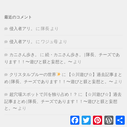
最近のコメント
侵入者アリ。
に
隊長
より
侵入者アリ。
に
ワジュ母
より
カニさん歩き。
に
続・カニさん歩き。 | 隊長、チーズであ
ります！！〜遊びと躾と妄想と。〜
より
クリスタルブルーの世界
に
【☆川遊び☆】過去記事まと
め | 隊長、チーズであります！！〜遊びと躾と妄想と。〜
より
超穴場スポットで川を独り占め！？
に
【☆川遊び☆】過去
記事まとめ | 隊長、チーズであります！！〜遊びと躾と妄想
と。〜
より
Facebook
Twitter
Pinterest
WordPr