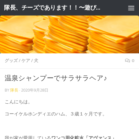
隊長、チーズであります！！〜遊びと躾と妄想と。〜
コンテンツへスキップ
グッズ
/
ケア
/
犬
0
温泉シャンプーでサラサラヘア♪
BY
隊長
·
2020年9月28日
こんにちは。
コーイケルホンディエのハム、３歳１ヶ月です。
我が家が愛用している
ワンコ用化粧水「アヴァンス」