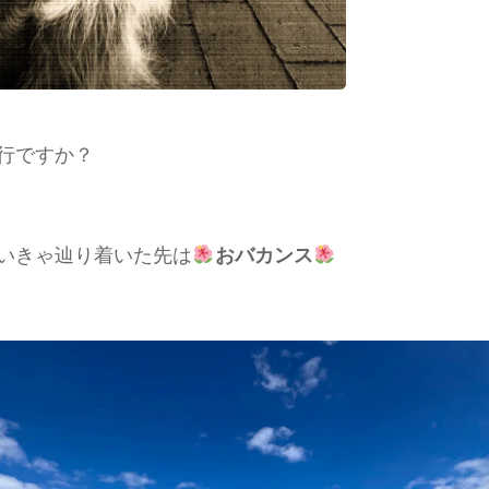
行ですか？
いきゃ辿り着いた先は
おバカンス