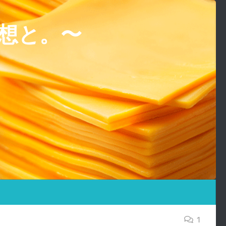
想と。〜
1