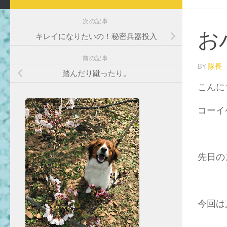
次の記事
お
キレイになりたいの！秘密兵器投入
前の記事
BY
隊長
·
踏んだり蹴ったり。
こんに
コーイ
先日の
今回は