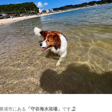
勝浦市にある
「守谷海水浴場」
です