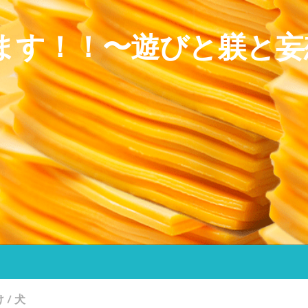
ます！！〜遊びと躾と妄
け
/
犬