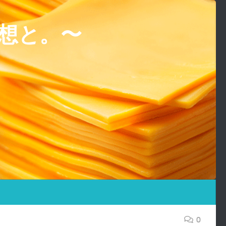
想と。〜
0