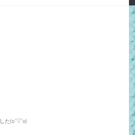
o´▽`o)