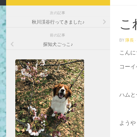
次の記事
こ
秋川渓谷行ってきました♪
前の記事
BY
隊長
·
探知犬ごっこ♪
こんに
コーイ
ハムと
ようや