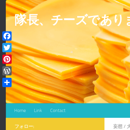
コンテンツへスキップ
隊長、チーズであり
Facebook
Twitter
Pinterest
WordPress
共
有
Home
Link
Contact
フォロー:
妄想
/