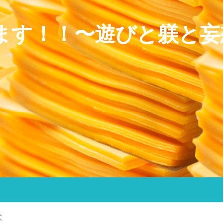
ます！！〜遊びと躾と妄
犬