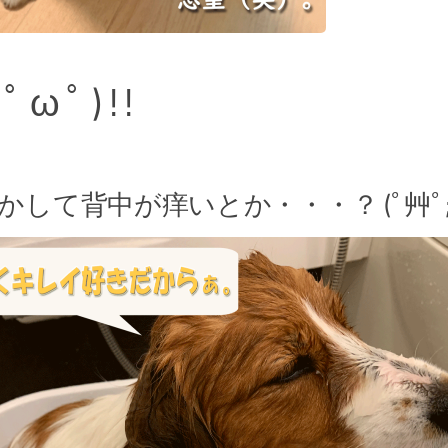
ﾟ ω ﾟ ) ! !
かして背中が痒いとか・・・？ (ﾟ艸ﾟ;