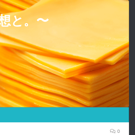
想と。〜
0