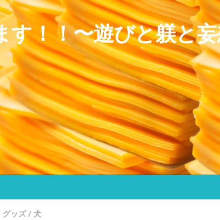
ます！！〜遊びと躾と妄
/
グッズ
/
犬