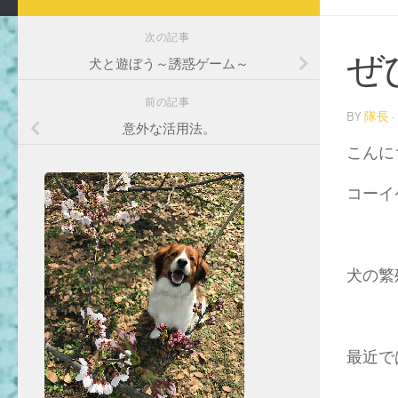
次の記事
ぜ
犬と遊ぼう～誘惑ゲーム～
前の記事
BY
隊長
·
意外な活用法。
こんに
コーイ
犬の繁
最近で