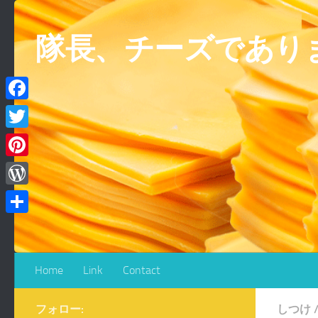
コンテンツへスキップ
隊長、チーズであり
Facebook
Twitter
Pinterest
WordPress
共
有
Home
Link
Contact
フォロー:
しつけ