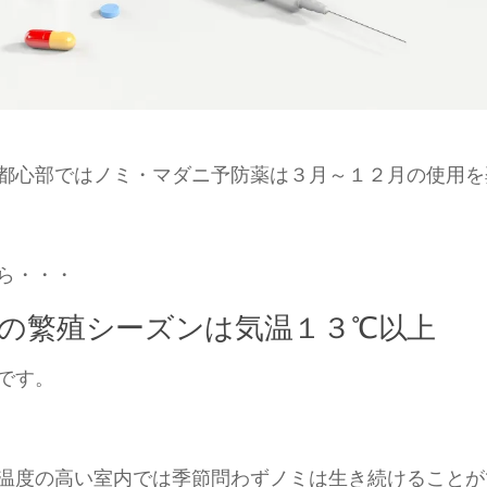
都心部ではノミ・マダニ予防薬は３月～１２月の使用を
ら・・・
の繁殖シーズンは気温１３℃以上
です。
温度の高い室内では季節問わずノミは生き続けることが