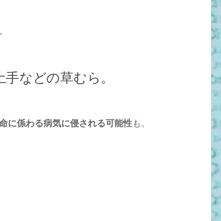
。
土手などの草むら。
命に係わる病気に侵される可能性
も。