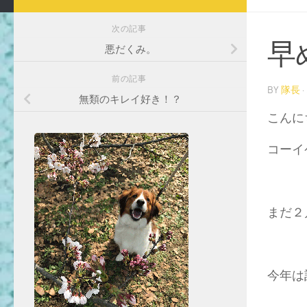
次の記事
早
悪だくみ。
前の記事
BY
隊長
·
無類のキレイ好き！？
こんに
コーイ
まだ２
今年は