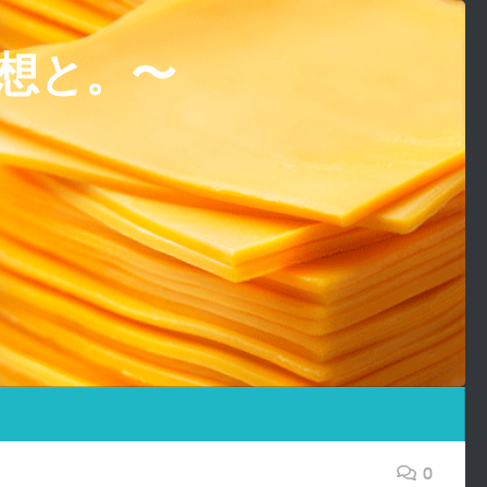
想と。〜
0