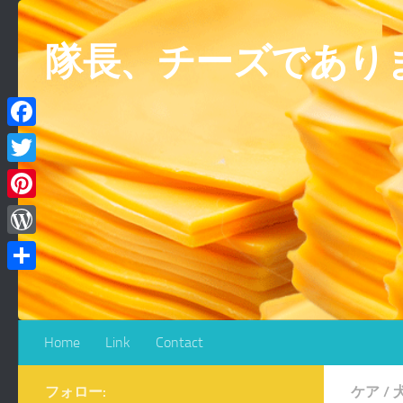
コンテンツへスキップ
隊長、チーズであり
Facebook
Twitter
Pinterest
WordPress
共
有
Home
Link
Contact
フォロー:
ケア
/