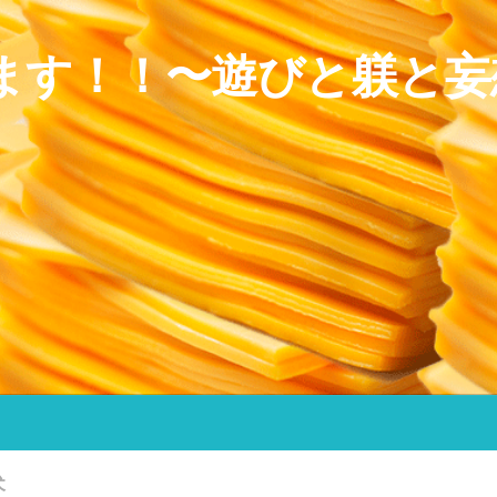
ます！！〜遊びと躾と妄
犬